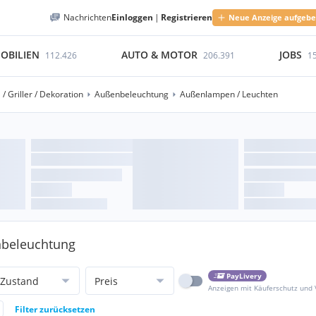
Nachrichten
Einloggen
|
Registrieren
Neue Anzeige aufgeb
OBILIEN
AUTO & MOTOR
JOBS
112.426
206.391
1
/ Griller / Dekoration
Außenbeleuchtung
Außenlampen / Leuchten
nbeleuchtung
PayLivery
Zustand
Preis
Anzeigen mit Käuferschutz und
Filter zurücksetzen