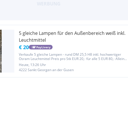
5 gleiche Lampen für den Außenbereich weiß inkl.
Leuchtmittel
€ 20
PayLivery
Verkaufe 5 gleiche Lampen - rund DM 25,5 H8 inkl. hochwertiger
Osram Leuchtmittel Preis pro Stk EUR 20,- für alle 5 EUR 80,- Alleine
die Leuchtmittel kosten rund EUR 18,- pro Lampe!
Heute, 13:26 Uhr
4222 Sankt Georgen an der Gusen