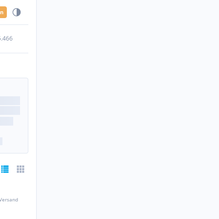
en
5.466
 Versand