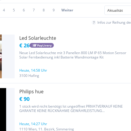
4
5
6
7
8
9
Weiter
Infos zur Reihung d
Led Solarleuchte
€ 26
PayLivery
Neue Led Solarleuchte mit 3 Panellen 800 LM IP 65 Motion Sensor
Solar Fernbedienung inkl Batterie Wandmontage Kit
Heute, 14:58 Uhr
3100 Hafing
Philips hue
€ 90
1 stück wird nicht benötigt Ist ungeöffnet PRIVATVERKAUF KEINE
GARANTIE KEINE RÜCKNAHME GEWÄHRLEISTUNG
AUSGESCHLOSSEN
Heute, 14:27 Uhr
1110 Wien, 11. Bezirk, Simmering