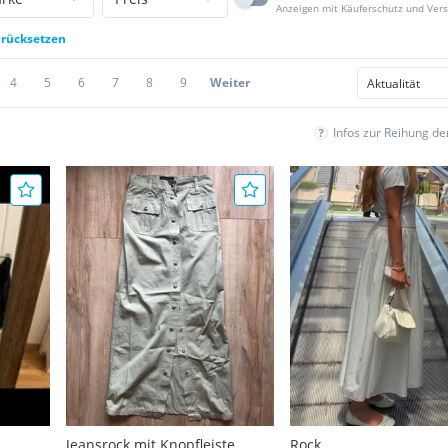
Anzeigen mit Käuferschutz und Ver
urücksetzen
4
5
6
7
8
9
Weiter
Infos zur Reihung d
Jeansrock mit Knopfleiste
Rock