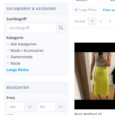
SUCHBEGRIFF & KATEGORIE
Lange Röcke
Filter z
Suchbegriff
Zurück
1
2
3
Kategorie
Alle Kategorien
Mode / Accessoires
Damenmode
Röcke
Lange Röcke
BASISDATEN
Preis
Rock Wolford XS