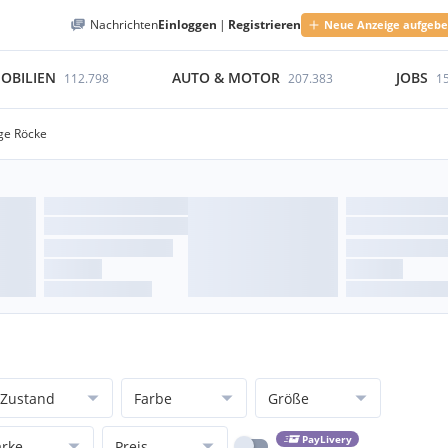
Nachrichten
Einloggen
|
Registrieren
Neue Anzeige aufgeb
OBILIEN
AUTO & MOTOR
JOBS
112.798
207.383
1
ge Röcke
Zustand
Farbe
Größe
PayLivery
rke
Preis