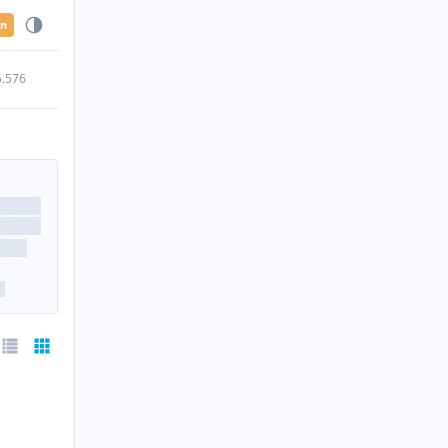
en
5.576