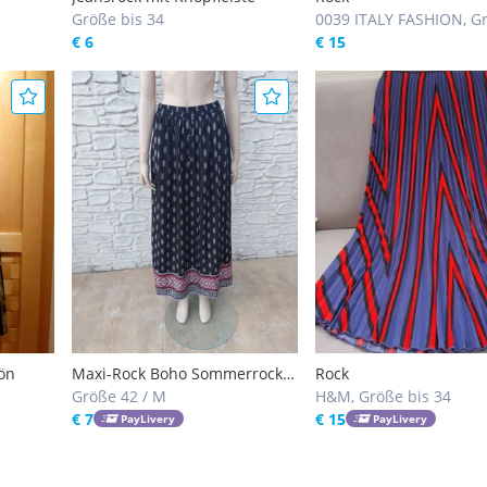
Größe bis 34
0039 ITALY FASHION, G
€ 6
/ S
€ 15
ön
Maxi-Rock Boho Sommerrock
Rock
mit Bordüre Gr L
Größe 42 / M
H&M, Größe bis 34
€ 7
€ 15
PayLivery
PayLivery