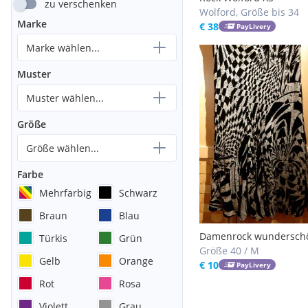
zu verschenken
Wolford, Größe bis 34
Marke
€ 38
PayLivery
Marke wählen...
Muster
Muster wählen...
Größe
Größe wählen...
Farbe
Mehrfarbig
Schwarz
Braun
Blau
Damenrock wundersch
Türkis
Grün
Größe 40 / M
Gelb
Orange
€ 10
PayLivery
Rot
Rosa
Violett
Grau