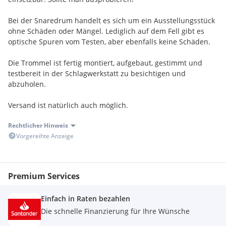
Bei der Snaredrum handelt es sich um ein Ausstellungsstück
ohne Schäden oder Mängel. Lediglich auf dem Fell gibt es
optische Spuren vom Testen, aber ebenfalls keine Schäden.
Die Trommel ist fertig montiert, aufgebaut, gestimmt und
testbereit in der Schlagwerkstatt zu besichtigen und
abzuholen.
Versand ist natürlich auch möglich.
Rechtlicher Hinweis
Selbstverständlich erfolgt der Verkauf mit Rechnung und
Vorgereihte Anzeige
ausgewiesener MwSt.
Besuchen Sie gerne unseren Shop. Dort sind noch einige
schöne Instrumente zu entdecken!
Premium Services
Einfach in Raten bezahlen
Die schnelle Finanzierung für Ihre Wünsche