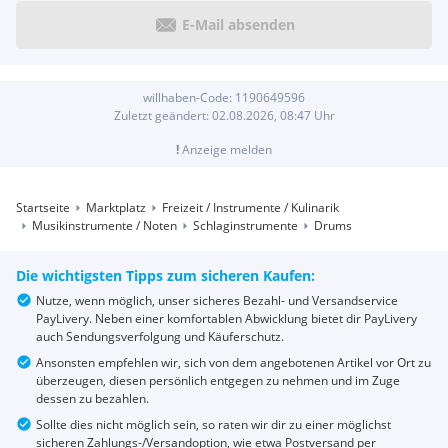
E-Mail absenden
willhaben-Code:
1190649596
Zuletzt geändert:
02.08.2026, 08:47
Uhr
!
Anzeige melden
Startseite
Marktplatz
Freizeit / Instrumente / Kulinarik
Musikinstrumente / Noten
Schlaginstrumente
Drums
Die wichtigsten Tipps zum sicheren Kaufen:
Nutze, wenn möglich, unser sicheres Bezahl- und Versandservice
PayLivery. Neben einer komfortablen Abwicklung bietet dir PayLivery
auch Sendungsverfolgung und Käuferschutz.
Ansonsten empfehlen wir, sich von dem angebotenen Artikel vor Ort zu
überzeugen, diesen persönlich entgegen zu nehmen und im Zuge
dessen zu bezahlen.
Sollte dies nicht möglich sein, so raten wir dir zu einer möglichst
sicheren Zahlungs-/Versandoption, wie etwa Postversand per