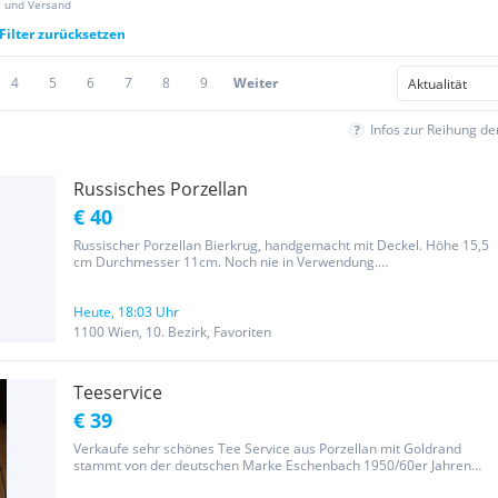
z und Versand
Filter zurücksetzen
4
5
6
7
8
9
Weiter
Infos zur Reihung d
Russisches Porzellan
€ 40
Russischer Porzellan Bierkrug, handgemacht mit Deckel. Höhe 15,5
cm Durchmesser 11cm. Noch nie in Verwendung.
Nichtraucherhaushalt. Habe noch viel im Angebot. (WH 5)
Heute, 18:03 Uhr
1100 Wien, 10. Bezirk, Favoriten
Teeservice
€ 39
Verkaufe sehr schönes Tee Service aus Porzellan mit Goldrand
stammt von der deutschen Marke Eschenbach 1950/60er Jahren
Bestandteile 6Tassen mit Untertassen Teekanne, Zuckerdose und