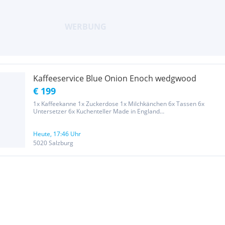
Kaffeeservice Blue Onion Enoch wedgwood
€ 199
1x Kaffeekanne 1x Zuckerdose 1x Milchkänchen 6x Tassen 6x
Untersetzer 6x Kuchenteller Made in England
genuinehandengraving decorated underglaze Created exclusively
for longines symphonette
Heute, 17:46 Uhr
5020 Salzburg