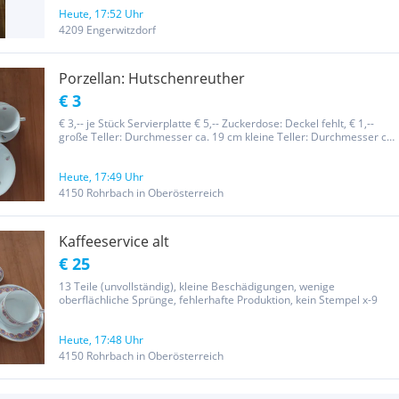
Milchkännchen. Das Dekor zeigt feine Gräser oder Ährenmuster
Heute, 17:52 Uhr
4209 Engerwitzdorf
Porzellan: Hutschenreuther
€ 3
€ 3,-- je Stück Servierplatte € 5,-- Zuckerdose: Deckel fehlt, € 1,--
große Teller: Durchmesser ca. 19 cm kleine Teller: Durchmesser ca.
12 und 14 cm x-9
Heute, 17:49 Uhr
4150 Rohrbach in Oberösterreich
Kaffeeservice alt
€ 25
13 Teile (unvollständig), kleine Beschädigungen, wenige
oberflächliche Sprünge, fehlerhafte Produktion, kein Stempel x-9
Heute, 17:48 Uhr
4150 Rohrbach in Oberösterreich