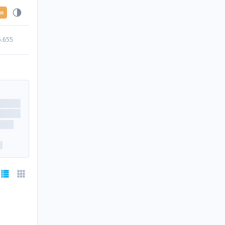
en
5.655