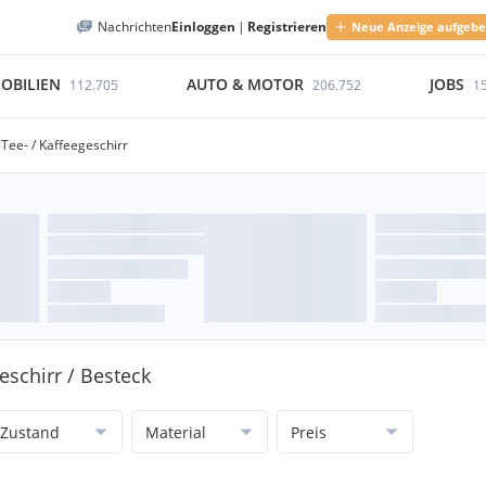
Nachrichten
Einloggen
|
Registrieren
Neue Anzeige aufgeb
OBILIEN
AUTO & MOTOR
JOBS
112.705
206.752
1
Tee- / Kaffeegeschirr
eschirr / Besteck
Zustand
Material
Preis