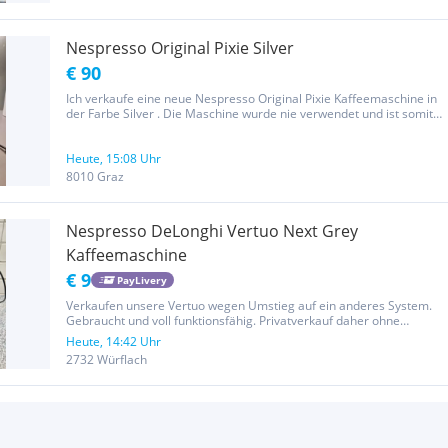
Nespresso Original Pixie Silver
€ 90
Ich verkaufe eine neue Nespresso Original Pixie Kaffeemaschine in
der Farbe Silver . Die Maschine wurde nie verwendet und ist somit
in einwandfreiem Zustand. Die Kaffeemaschine wurde am
03.12.2025 gekauft, die Rechnung ist vorhanden und wird...
Heute, 15:08 Uhr
8010 Graz
Nespresso DeLonghi Vertuo Next Grey
Kaffeemaschine
€ 9
PayLivery
Verkaufen unsere Vertuo wegen Umstieg auf ein anderes System.
Gebraucht und voll funktionsfähig. Privatverkauf daher ohne
Gewährleistung und Rücknahme.
Heute, 14:42 Uhr
2732 Würflach