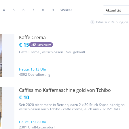
4
5
6
7
8
9
Weiter
Infos zur Reihung d
Kaffe Crema
€ 15
PayLivery
Caffe Crema , verschlossen . Neu gekauft.
Heute, 15:13 Uhr
4892 Oberalberting
Caffissimo Kaffemaschine gold von Tchibo
€ 10
Seit 2020 nicht mehr in Betrieb, dazu 2 x 30 Stück Kapseln (original
verschlossen auch Tchibo - caffe crema) auch aus 2020/21 falls
man den noch trinken kann. Übergabe auch in Wolkersdorf oder
Krems möglich
Heute, 15:08 Uhr
2301 Groß-Enzersdorf