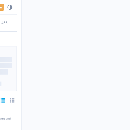
en
5.466
 Versand