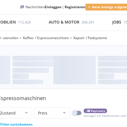
Nachrichten
Einloggen
|
Registrieren
Neue Anzeige aufgeb
OBILIEN
AUTO & MOTOR
JOBS
112.426
206.391
1
 -utensilien
Kaffee- / Espressomaschinen
Kapsel- / Padsysteme
/ Espressomaschinen
PayLivery
Zustand
Preis
Anzeigen mit Käuferschutz und
Filter zurücksetzen