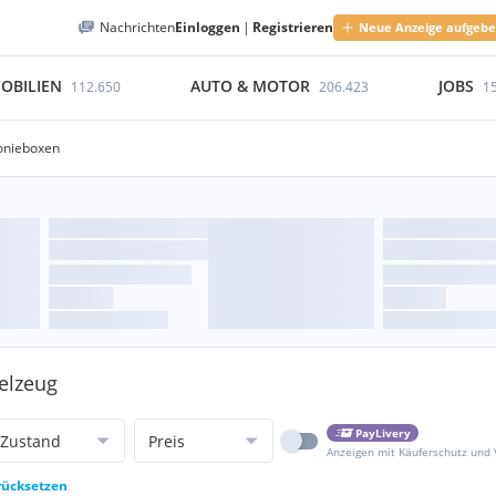
Nachrichten
Einloggen
|
Registrieren
Neue Anzeige aufgeb
OBILIEN
AUTO & MOTOR
JOBS
112.650
206.423
1
onieboxen
ielzeug
PayLivery
Zustand
Preis
Anzeigen mit Käuferschutz und
urücksetzen