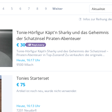
4
5
6
7
8
9
Weiter
Infos zur Reihung d
Tonie-Hörfigur Käpt'n Sharky und das Geheimnis
der Schatzinsel Piraten-Abenteuer
€ 30
PayLivery
Tonie-Hörfigur Käpt’n Sharky und das Geheimnis der Schatzinsel –
Piraten-Abenteuer in Top-Zustand! Zu verkaufen: die originale
Tonie-Hörfigur „Käpt’n Sharky und das Geheimnis der Schatzinsel“ .
Heute, 16:17 Uhr
Figur ist gebraucht, aber in sehr gutem Zustand , voll...
9500 Villach
Tonies Starterset
€ 75
Artikel ist noch neu, wurde nicht verwendet
Heute, 16:13 Uhr
7201 Neudörfl