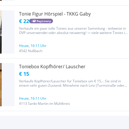
Tonie Figur Hörspiel - TKKG Gaby
€ 22
PayLivery
Verkaufe ein paar tolle Tonies aus unserer Sammlung - teilweise in
OVP unverwendet oder absolut neuwertig! -> viele weitere Tonies in
meinen Anzeigen (Klassiker und Raritäten)! Verkauf gegen
Selbstabholung und Barzahlung oder Versand gegen Vorauskasse...
Heute, 16:11 Uhr
4542 Nußbach
Toniebox Kopfhörer/ Lauscher
€ 15
Verkaufe Kopfhörer/Lauscher für Toniebox um € 15,-. Sie sind in
einem sehr guten Zustand. Mitnahme nach Linz (Turmstraße oder
Gruberstraße) möglich.
Heute, 16:11 Uhr
4113 Sankt Martin im Mühlkreis