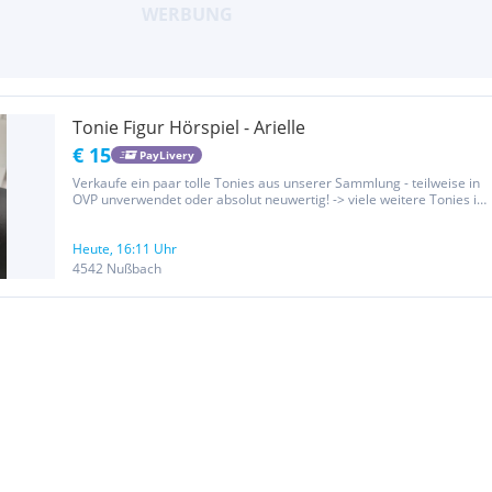
Tonie Figur Hörspiel - Arielle
€ 15
PayLivery
Verkaufe ein paar tolle Tonies aus unserer Sammlung - teilweise in
OVP unverwendet oder absolut neuwertig! -> viele weitere Tonies in
meinen Anzeigen (Klassiker und Raritäten)! Verkauf gegen
Selbstabholung und Barzahlung oder Versand gegen Vorauskasse...
Heute, 16:11 Uhr
4542 Nußbach