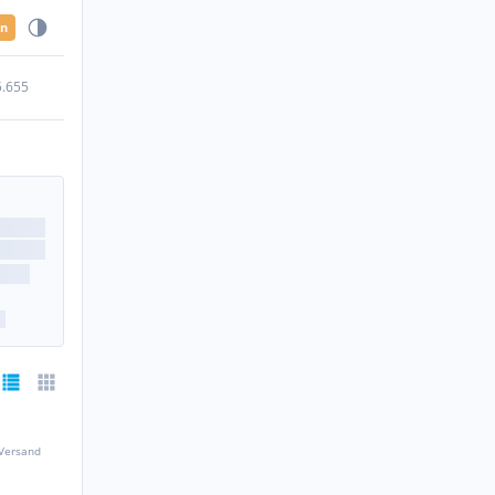
en
5.655
 Versand