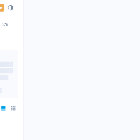
en
5.576