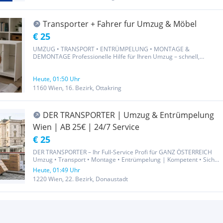
Transporter + Fahrer fur Umzug & Möbel
€ 25
UMZUG • TRANSPORT • ENTRÜMPELUNG • MONTAGE &
DEMONTAGE Professionelle Hilfe für Ihren Umzug – schnell,
zuverlässig und preiswert Sie planen einen Umzug, benötigen einen
Transport oder möchten eine Wohnung, ein Haus oder einen Keller
entrümpeln? Dann sind...
Heute, 01:50 Uhr
1160 Wien, 16. Bezirk, Ottakring
DER TRANSPORTER | Umzug & Entrümpelung
Wien | AB 25€ | 24/7 Service
€ 25
DER TRANSPORTER – Ihr Full-Service Profi für GANZ ÖSTERREICH
Umzug • Transport • Montage • Entrümpelung | Kompetent • Sicher
• Überregional TEL.: O66O95OOOOO Egal ob von Wien nach
Heute, 01:49 Uhr
Bregenz oder direkt ums Eck: Der Transporter ist Ihr verlässlicher...
1220 Wien, 22. Bezirk, Donaustadt