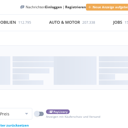
Nachrichten
Einloggen
|
Registrieren
Neue Anzeige aufgeb
OBILIEN
AUTO & MOTOR
JOBS
112.795
207.338
1
PayLivery
Preis
Anzeigen mit Käuferschutz und Versand
lter zurücksetzen