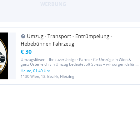
Umzug - Transport - Entrümpelung -
Hebebühnen Fahrzeug
€ 30
Umzugslöwen – Ihr zuverlässiger Partner für Umzüge in Wien &
ganz Österreich Ein Umzug bedeutet oft Stress – wir sorgen dafür,
dass alles reibungslos läuft. Mit Umzugslöwen haben Sie ein
Heute, 01:49 Uhr
erfahrenes, motiviertes und zuverlässiges Team an Ihrer Seite.
1130 Wien, 13. Bezirk, Hietzing
Wir...