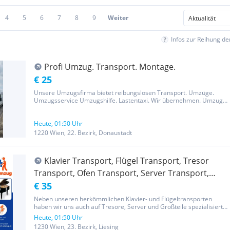
4
5
6
7
8
9
Weiter
Infos zur Reihung d
Profi Umzug. Transport. Montage.
€ 25
Unsere Umzugsfirma bietet reibungslosen Transport. Umzüge.
Umzugsservice Umzugshilfe. Lastentaxi. Wir übernehmen. Umzug.
Entrümpelung, Montage und Demontage. Unser professionelles
Team sorgt für sicheren Möbeltransport und schützt Ihre
Einrichtung durch...
Heute, 01:50 Uhr
1220 Wien, 22. Bezirk, Donaustadt
Klavier Transport, Flügel Transport, Tresor
Transport, Ofen Transport, Server Transport,
Klimanlage Transport
€ 35
Neben unseren herkömmlichen Klavier- und Flügeltransporten
haben wir uns auch auf Tresore, Server und Großteile spezialisiert.
Dieses muss bei einem Transport, bei der Auswahl der Verpackung,
Heute, 01:50 Uhr
der Lagerung und des Transportfahrzeugs bedacht werden. Und...
1230 Wien, 23. Bezirk, Liesing