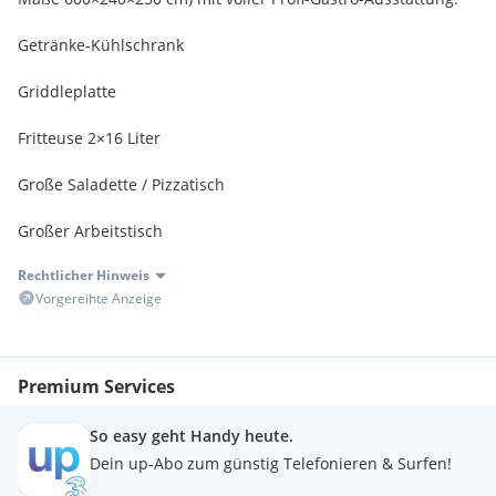
Getränke-Kühlschrank
Griddleplatte
Fritteuse 2×16 Liter
Große Saladette / Pizzatisch
Großer Arbeitstisch
Rechtlicher Hinweis
Wandhaube 3.000 mm mit Motor & Regler
Vorgereihte Anzeige
Starker Strom-Netzanschluss
Modernes Luxus-Design, sofort einsatzbereit
Premium Services
Außenfarbe nach Wunsch möglich!
So easy geht Handy heute.
Dein up-Abo zum günstig Telefonieren & Surfen!
Perfekt für Streetfood, Imbiss, Catering oder Events