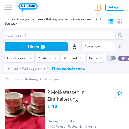
Einloggen
30.877 Anzeigen in Tee- / Kaffeegeschirr - Antikes Geschirr /
Besteck
Filtern
1
Bundesland
Zustand
Material
Preis
Pa
Tee- / Kaffeegeschirr
Filter zurücksetzen
Infos zur Reihung der Anzeigen
2 Mokkatassen in
Zinnhalterung
€ 10
Heute, 14:05 Uhr
1100 Wien, 10. Bezirk, Favoriten