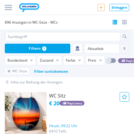
Einloggen
896 Anzeigen in WC-Sitze - WCs
Filtern
1
Bundesland
Zustand
Farbe
Preis
PayL
WC-Sitze
Filter zurücksetzen
Infos zur Reihung der Anzeigen
WC Sitz
€ 20
PayLivery
Heute, 09:22 Uhr
6410 Telfs