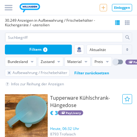
Einloggen
30.249 Anzeigen in Aufbewahrung / Frischebehälter -
Küchengeräte / -utensilien
Filtern
1
Bundesland
Zustand
Material
Preis
Pa
Aufbewahrung / Frischebehälter
Filter zurücksetzen
Infos zur Reihung der Anzeigen
Tupperware Kühlschrank-
Hängedose
€ 3
PayLivery
Heute, 06:32 Uhr
8793 Trofaiach