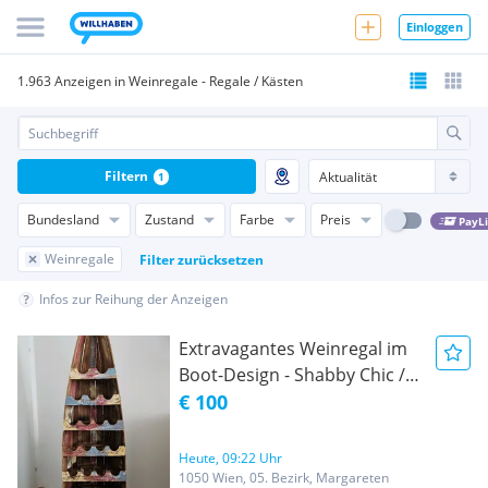
Einloggen
1.963 Anzeigen in Weinregale - Regale / Kästen
Filtern
1
Bundesland
Zustand
Farbe
Preis
PayL
Weinregale
Filter zurücksetzen
Infos zur Reihung der Anzeigen
Extravagantes Weinregal im
Boot-Design - Shabby Chic /
Vintage (Holz)
€ 100
Heute, 09:22 Uhr
1050 Wien, 05. Bezirk, Margareten