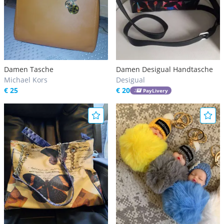
Damen Tasche
Damen Desigual Handtasche
Michael Kors
Desigual
€ 25
€ 20
PayLivery