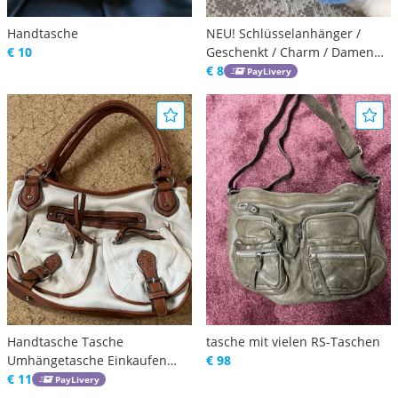
Handtasche
NEU! Schlüsselanhänger /
€ 10
Geschenkt / Charm / Damen
Tasche / Babygeschenk /
€ 8
PayLivery
Taschenanhänger /
Rucksackanhänger
Handtasche Tasche
tasche mit vielen RS-Taschen
Umhängetasche Einkaufen
€ 98
Handgelenk Geschenk
€ 11
PayLivery
modisch Mode Tragen