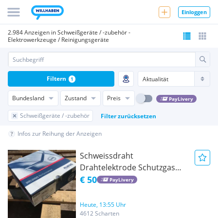
Einloggen
2.984 Anzeigen in Schweißgeräte / -zubehör -
Elektrowerkzeuge / Reinigungsgeräte
Filtern
1
Bundesland
Zustand
Preis
PayLivery
Schweißgeräte / -zubehör
Filter zurücksetzen
Infos zur Reihung der Anzeigen
Schweissdraht
Drahtelektrode Schutzgas
MIG MAG
€ 50
PayLivery
Heute, 13:55 Uhr
4612 Scharten