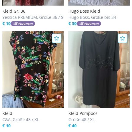
Kleid Gr. 36
Hugo Boss Kleid
Yessica PREMIUM, Größe 36 / S
Hugo Boss, Größe bis 34
€ 10
€ 30
PayLivery
PayLivery
Kleid
Kleid Pompöös
C&A, Größe 48 / XL
Größe 48 / XL
€ 10
€ 40