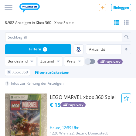
Einloggen
8.982 Anzeigen in Xbox 360 - Xbox Spiele
Filtern
1
Bundesland
Zustand
Preis
PayLivery
Xbox 360
Filter zurücksetzen
Infos zur Reihung der Anzeigen
LEGO MARVEL xbox 360 Spiel
€ 15
PayLivery
Heute, 12:59 Uhr
1220 Wien, 22. Bezirk, Donaustadt