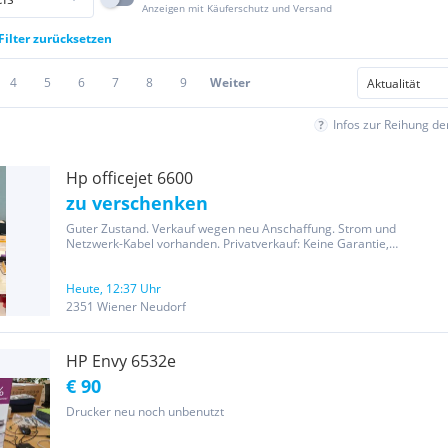
Anzeigen mit Käuferschutz und Versand
Filter zurücksetzen
4
5
6
7
8
9
Weiter
Infos zur Reihung d
Hp officejet 6600
zu verschenken
Guter Zustand. Verkauf wegen neu Anschaffung. Strom und
Netzwerk-Kabel vorhanden. Privatverkauf: Keine Garantie,
Gewährleistung oder Rückgabe Nur selbstabholung
Heute, 12:37 Uhr
2351 Wiener Neudorf
HP Envy 6532e
€ 90
Drucker neu noch unbenutzt