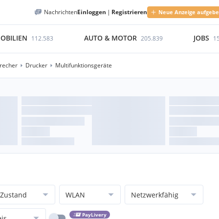
Nachrichten
Einloggen
|
Registrieren
Neue Anzeige aufgeb
OBILIEN
AUTO & MOTOR
JOBS
112.583
205.839
1
precher
Drucker
Multifunktionsgeräte
Zustand
WLAN
Netzwerkfähig
PayLivery
eis