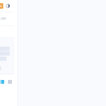
en
5.747