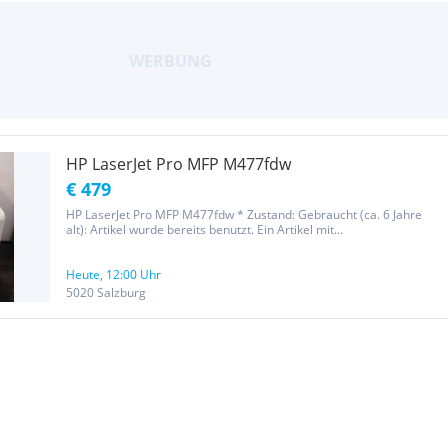
HP LaserJet Pro MFP M477fdw
€ 479
HP LaserJet Pro MFP M477fdw * Zustand: Gebraucht (ca. 6 Jahre
alt): Artikel wurde bereits benutzt. Ein Artikel mit
Abnutzungsspuren, aber in gutem Zustand und vollkommen
funktionsfähig. Artikel kann unter Umständen Gebrauchsspuren
(kleinere Kratzer oder...
Heute, 12:00 Uhr
5020 Salzburg