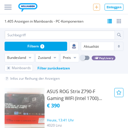
Einloggen
1.405 Anzeigen in Mainboards - PC-Komponenten
Filtern
1
Bundesland
Zustand
Preis
PayLivery
Mainboards
Filter zurücksetzen
Infos zur Reihung der Anzeigen
ASUS ROG Strix Z790-F
Gaming WIFI (Intel 1700)
(90MB1CP0-M0EAY0)
€ 390
Heute, 13:41 Uhr
4020 Linz