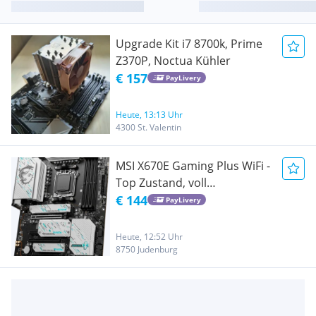
Upgrade Kit i7 8700k, Prime
Z370P, Noctua Kühler
€ 157
PayLivery
Heute, 13:13 Uhr
4300 St. Valentin
MSI X670E Gaming Plus WiFi -
Top Zustand, voll
funktionsfähig
€ 144
PayLivery
Heute, 12:52 Uhr
8750 Judenburg