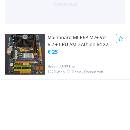
Mainboard MCP6P M2+ Ver:
6.2 + CPU AMD Athlon 64 X2 +
4GB DDR2 RAM (2x2GB)
€ 25
Heute, 12:37 Uhr
1220 Wien, 22. Bezirk, Donaustadt