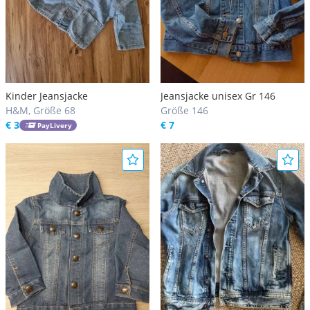
Kinder Jeansjacke
Jeansjacke unisex Gr 146
H&M, Größe 68
Größe 146
€ 3
€ 7
PayLivery