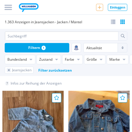
Einloggen
1.363 Anzeigen in Jeansjacken - Jacken / Mäntel
Filtern
1
Bundesland
Zustand
Farbe
Größe
Marke
Jeansjacken
Filter zurücksetzen
Infos zur Reihung der Anzeigen