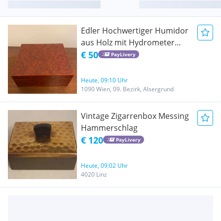
Edler Hochwertiger Humidor
aus Holz mit Hydrometer
und Luftbefeuchter
€ 50
PayLivery
Heute, 09:10 Uhr
1090 Wien, 09. Bezirk, Alsergrund
Vintage Zigarrenbox Messing
Hammerschlag
€ 120
PayLivery
Heute, 09:02 Uhr
4020 Linz