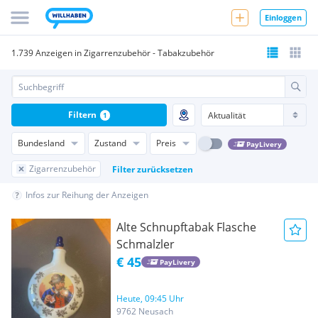
Einloggen
1.739 Anzeigen in Zigarrenzubehör - Tabakzubehör
Filtern
1
Bundesland
Zustand
Preis
PayLivery
Zigarrenzubehör
Filter zurücksetzen
Infos zur Reihung der Anzeigen
Alte Schnupftabak Flasche
Schmalzler
€ 45
PayLivery
Heute, 09:45 Uhr
9762 Neusach