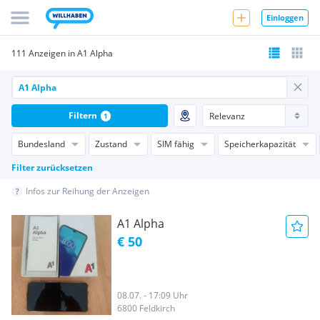
Einloggen
111 Anzeigen in A1 Alpha
Filtern
1
Bundesland
Zustand
SIM fähig
Speicherkapazität
Filter zurücksetzen
Infos zur Reihung der Anzeigen
A1 Alpha
€ 50
08.07. - 17:09 Uhr
6800 Feldkirch