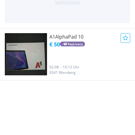
A1AlphaPad 10
€ 50
PayLivery
02.08. - 16:13 Uhr
9241 Wernberg