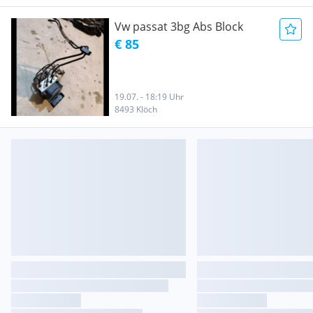
Vw passat 3bg Abs Block
€ 85
19.07. - 18:19 Uhr
8493 Klöch