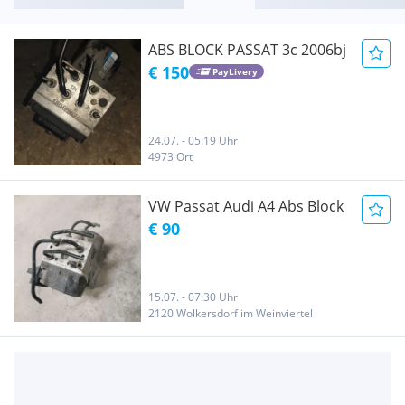
ABS BLOCK PASSAT 3c 2006bj
€ 150
PayLivery
24.07. - 05:19 Uhr
4973 Ort
VW Passat Audi A4 Abs Block
€ 90
15.07. - 07:30 Uhr
2120 Wolkersdorf im Weinviertel