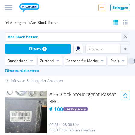
Einloggen
54 Anzeigen in Abs Block Passat
Filtern
1
Bundesland
Zustand
Passend für Marke
Preis
Filter zurücksetzen
Infos zur Reihung der Anzeigen
ABS Block Steuergerät Passat
3BG
€ 100
PayLivery
06.08. - 08:00 Uhr
9560 Feldkirchen in Kärnten