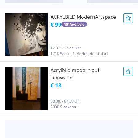
ACRYLBILD ModernArtspace
€ 99
PayLivery
12.07. - 12:55 Uhr
1210 Wien, 21. Bezirk, Floridsdorf
Acrylbild modern auf
Leinwand
€ 18
08.08. - 07:30 Uhr
2000 Stockerau