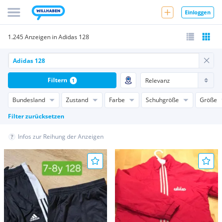
Einloggen
1.245 Anzeigen in Adidas 128
Filtern
1
Bundesland
Zustand
Farbe
Schuhgröße
Größe
Filter zurücksetzen
Infos zur Reihung der Anzeigen