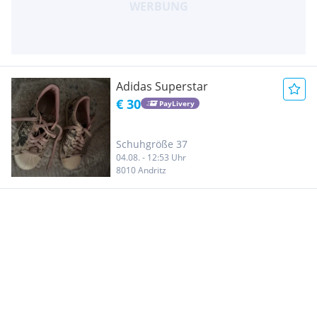
Adidas Superstar
€ 30
PayLivery
Schuhgröße 37
04.08. - 12:53 Uhr
8010 Andritz