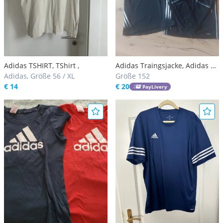
Adidas TSHIRT, TShirt ,
Adidas Traingsjacke, Adidas T-
Adidas, Größe 56 / XL
Shirt
Größe 152
€ 14
€ 20
PayLivery