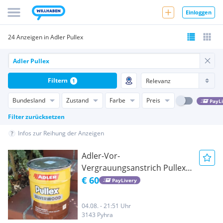
Einloggen
24 Anzeigen in Adler Pullex
Filtern
1
Bundesland
Zustand
Farbe
Preis
PayL
Filter zurücksetzen
Infos zur Reihung der Anzeigen
Adler-Vor-
Vergrauungsanstrich Pullex
Silverwood
€ 60
PayLivery
04.08. - 21:51 Uhr
3143 Pyhra