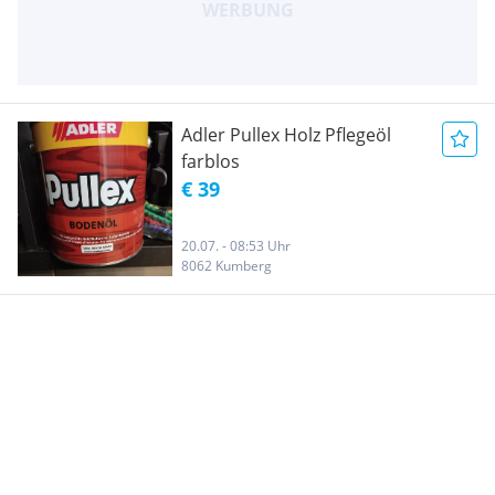
Adler Pullex Holz Pflegeöl
farblos
€ 39
20.07. - 08:53 Uhr
8062 Kumberg