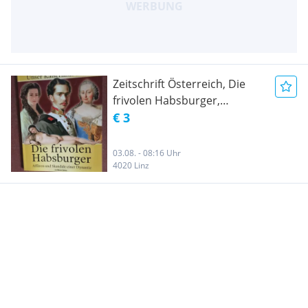
Zeitschrift Österreich, Die
frivolen Habsburger,
Geschichte Österreichs,
€ 3
Adolf Hitler, Krieg und
Untergang, Adolf Hitler, der
03.08. - 08:16 Uhr
Weg zur Macht, Adolf Hitler,
4020 Linz
Der Weg zum Anschluss,