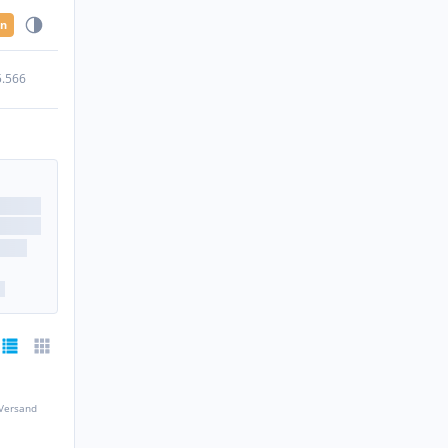
en
5.566
 Versand