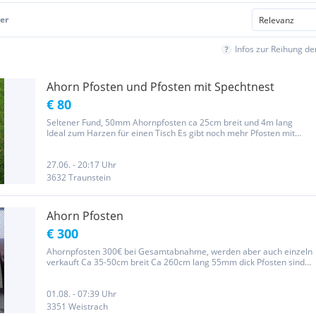
er
Infos zur Reihung d
Ahorn Pfosten und Pfosten mit Spechtnest
€ 80
Seltener Fund, 50mm Ahornpfosten ca 25cm breit und 4m lang
Ideal zum Harzen für einen Tisch Es gibt noch mehr Pfosten mit
50mm und Bretter mit 30mm pro m³ 600.- zb. 50mm Pfosten mit
30cm breite und 4m länge macht 36.- zb. 30mm Brett mit 20cm
breite und...
27.06. - 20:17 Uhr
3632 Traunstein
Ahorn Pfosten
€ 300
Ahornpfosten 300€ bei Gesamtabnahme, werden aber auch einzeln
verkauft Ca 35-50cm breit Ca 260cm lang 55mm dick Pfosten sind
trocken (ca. 12% Holzfeuchte)
01.08. - 07:39 Uhr
3351 Weistrach