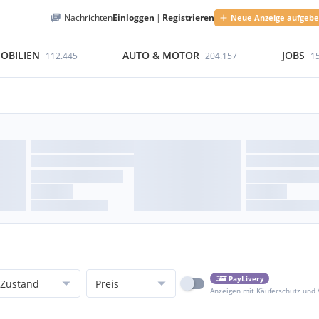
Nachrichten
Einloggen
|
Registrieren
Neue Anzeige aufgeb
OBILIEN
AUTO & MOTOR
JOBS
112.445
204.157
1
PayLivery
Zustand
Preis
Anzeigen mit Käuferschutz und