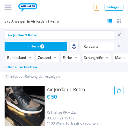
Einloggen
373 Anzeigen in Air Jordan 1 Retro
Filtern
1
Bundesland
Zustand
Farbe
Schuhgröße
Marke
Filter zurücksetzen
Infos zur Reihung der Anzeigen
Air Jordan 1 Retro
€ 50
Schuhgröße 44
03.08. - 21:19 Uhr
1100 Wien, 10. Bezirk, Favoriten