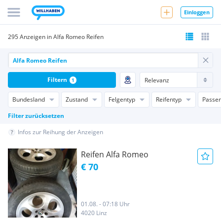
Einloggen
295 Anzeigen in Alfa Romeo Reifen
Filtern
1
Bundesland
Zustand
Felgentyp
Reifentyp
Passen
Filter zurücksetzen
Infos zur Reihung der Anzeigen
Reifen Alfa Romeo
€ 70
01.08. - 07:18 Uhr
4020 Linz