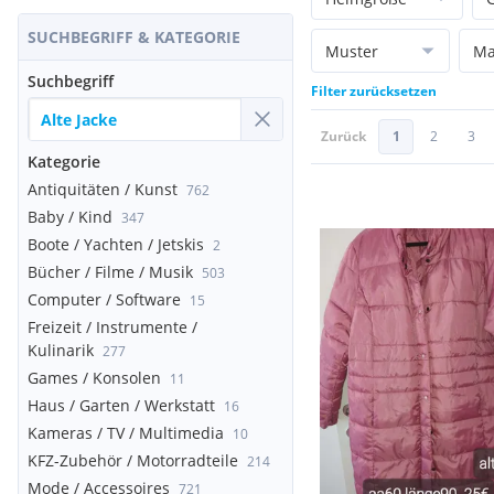
SUCHBEGRIFF & KATEGORIE
Muster
Ma
Suchbegriff
Filter zurücksetzen
Zurück
1
2
3
Kategorie
Antiquitäten / Kunst
762
Baby / Kind
347
Boote / Yachten / Jetskis
2
Bücher / Filme / Musik
503
Computer / Software
15
Freizeit / Instrumente /
Kulinarik
277
Games / Konsolen
11
Haus / Garten / Werkstatt
16
Kameras / TV / Multimedia
10
KFZ-Zubehör / Motorradteile
214
Mode / Accessoires
721