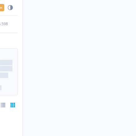
en
5.598