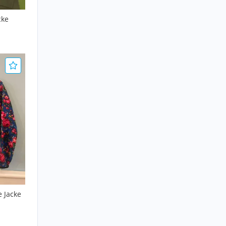
cke
e Jacke