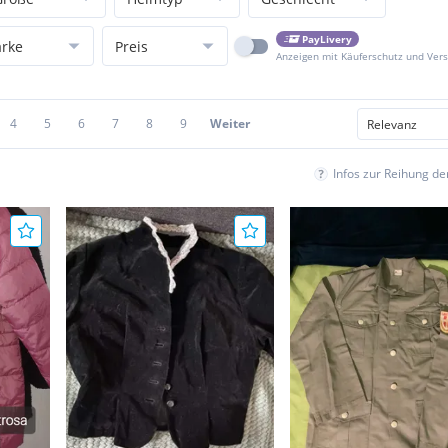
PayLivery
rke
Preis
Anzeigen mit Käuferschutz und Ver
4
5
6
7
8
9
Weiter
Infos zur Reihung d