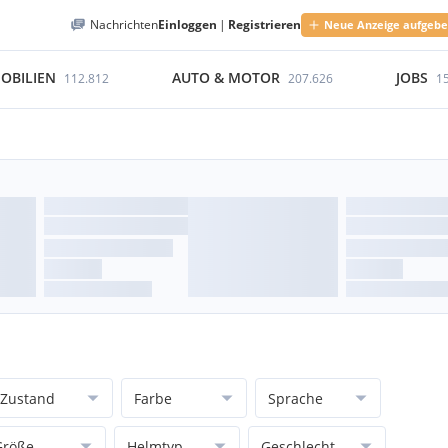
Nachrichten
Einloggen
|
Registrieren
Neue Anzeige aufgeb
OBILIEN
AUTO & MOTOR
JOBS
112.812
207.626
1
Zustand
Farbe
Sprache
Größe
Helmtyp
Geschlecht