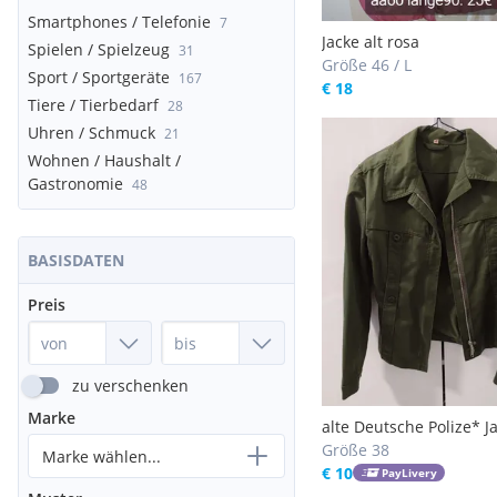
Smartphones / Telefonie
7
Jacke alt rosa
Spielen / Spielzeug
31
Größe 46 / L
Sport / Sportgeräte
167
€ 18
Tiere / Tierbedarf
28
Uhren / Schmuck
21
Wohnen / Haushalt /
Gastronomie
48
BASISDATEN
Preis
zu verschenken
Marke
alte Deutsche Polize* J
Größe 38
Marke wählen...
€ 10
PayLivery