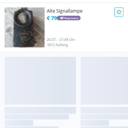
Alte Signallampe
€ 79
PayLivery
26.07. - 21:49 Uhr
3872 Aalfang