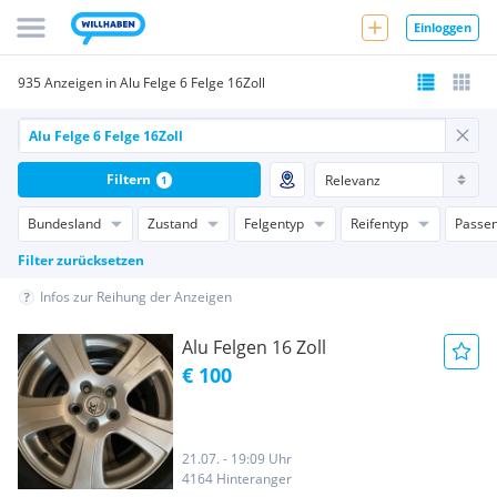
Einloggen
935 Anzeigen in Alu Felge 6 Felge 16Zoll
Filtern
1
Bundesland
Zustand
Felgentyp
Reifentyp
Passen
Filter zurücksetzen
Infos zur Reihung der Anzeigen
Alu Felgen 16 Zoll
€ 100
21.07. - 19:09 Uhr
4164 Hinteranger