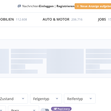
Nachrichten
Einloggen
|
Registrieren
Neue Anzeige aufgeb
OBILIEN
AUTO & MOTOR
JOBS
112.608
206.716
1
Zustand
Felgentyp
Reifentyp
PayLivery
Preis