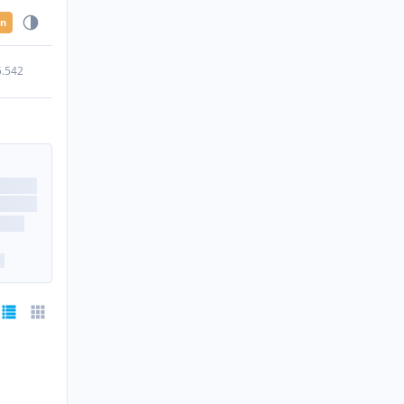
en
5.542