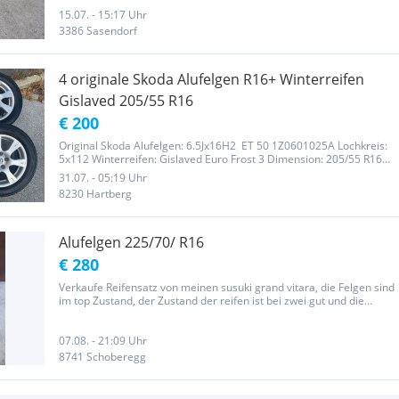
15.07. - 15:17 Uhr
3386 Sasendorf
4 originale Skoda Alufelgen R16+ Winterreifen
Gislaved 205/55 R16
€ 200
Original Skoda Alufelgen: 6.5Jx16H2 ET 50 1Z0601025A Lochkreis:
5x112 Winterreifen: Gislaved Euro Frost 3 Dimension: 205/55 R16
DOT: 28/07 Profiltiefe: 2x(2-3mm) 2x(3-4mm) Privatverkauf,keine
31.07. - 05:19 Uhr
Garantie oder Rücknahme.
8230 Hartberg
Alufelgen 225/70/ R16
€ 280
Verkaufe Reifensatz von meinen susuki grand vitara, die Felgen sind
im top Zustand, der Zustand der reifen ist bei zwei gut und die
anderen zwei sind einseitig abgefahren. Die Reifen Dimension ist
225/70/R16
07.08. - 21:09 Uhr
8741 Schoberegg