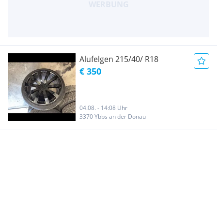
Alufelgen 215/40/ R18
€ 350
04.08. - 14:08 Uhr
3370 Ybbs an der Donau