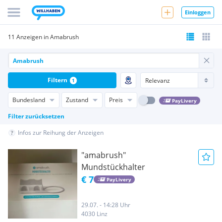
Einloggen
11 Anzeigen in Amabrush
Filtern
1
Bundesland
Zustand
Preis
PayLivery
Filter zurücksetzen
Infos zur Reihung der Anzeigen
"amabrush"
Mundstückhalter
€ 7
PayLivery
29.07. - 14:28 Uhr
4030 Linz