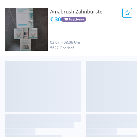
Amabrush Zahnbürste
€ 30
PayLivery
02.07. - 08:06 Uhr
5622 Oberhof