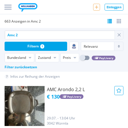
Einloggen
663 Anzeigen in Amc 2
Filtern
1
Bundesland
Zustand
Preis
PayLivery
Filter zurücksetzen
Infos zur Reihung der Anzeigen
AMC Arondo 2,2 L
€ 130
PayLivery
29.07. - 13:04 Uhr
3042 Würmla