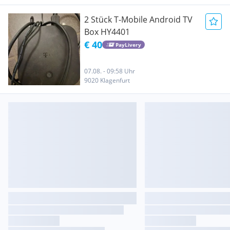
2 Stück T-Mobile Android TV
Box HY4401
€ 40
PayLivery
07.08. - 09:58 Uhr
9020 Klagenfurt