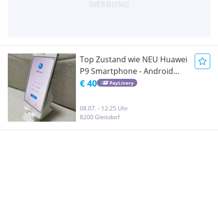
Top Zustand wie NEU Huawei
P9 Smartphone - Android
Handy Entsperrt Mobil
€ 40
PayLivery
08.07. - 12:25 Uhr
8200 Gleisdorf