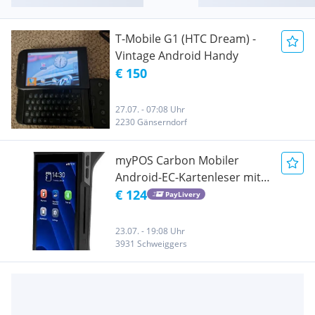
T-Mobile G1 (HTC Dream) -
Vintage Android Handy
€ 150
27.07. - 07:08 Uhr
2230 Gänserndorf
myPOS Carbon Mobiler
Android-EC-Kartenleser mit
Drucker Kartenzahlterminal
€ 124
PayLivery
23.07. - 19:08 Uhr
3931 Schweiggers