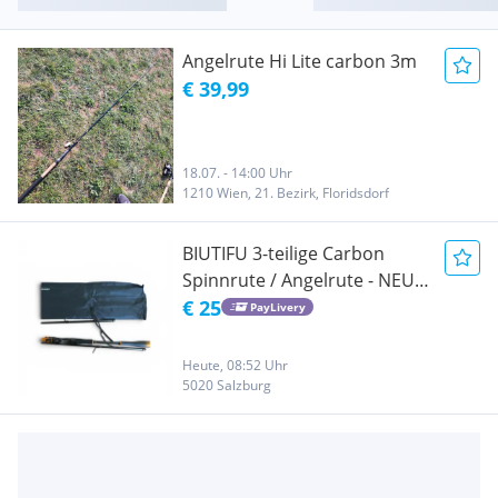
Angelrute Hi Lite carbon 3m
€ 39,99
18.07. - 14:00 Uhr
1210 Wien, 21. Bezirk, Floridsdorf
BIUTIFU 3-teilige Carbon
Spinnrute / Angelrute - NEU
& OVP!
€ 25
PayLivery
Heute, 08:52 Uhr
5020 Salzburg