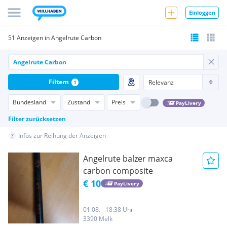
Einloggen
51 Anzeigen in Angelrute Carbon
Filtern
1
Bundesland
Zustand
Preis
PayLivery
Filter zurücksetzen
Infos zur Reihung der Anzeigen
Angelrute balzer maxca
carbon composite
€ 10
PayLivery
01.08. - 18:38 Uhr
3390 Melk