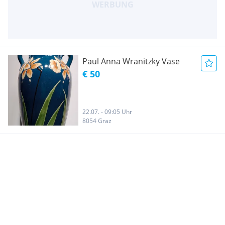
Paul Anna Wranitzky Vase
€ 50
22.07. - 09:05 Uhr
8054 Graz