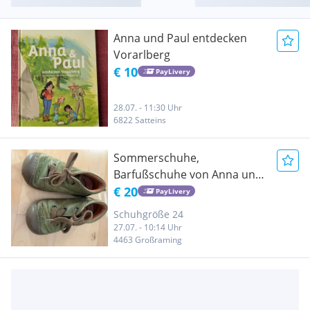
Anna und Paul entdecken
Vorarlberg
€ 10
PayLivery
28.07. - 11:30 Uhr
6822 Satteins
Sommerschuhe,
Barfußschuhe von Anna und
Paul
€ 20
PayLivery
Schuhgröße 24
27.07. - 10:14 Uhr
4463 Großraming