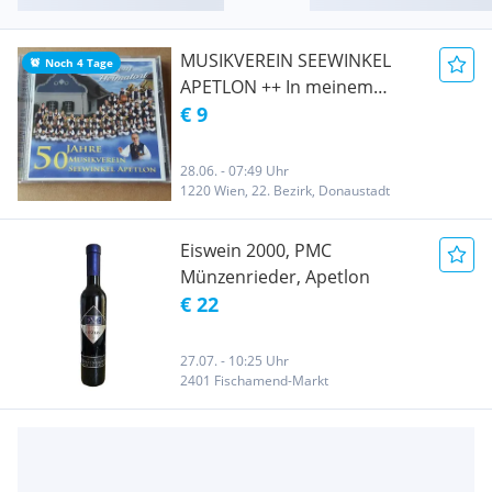
MUSIKVEREIN SEEWINKEL
Noch 4 Tage
APETLON ++ In meinem
Heimatort
€ 9
28.06. - 07:49 Uhr
1220 Wien, 22. Bezirk, Donaustadt
Eiswein 2000, PMC
Münzenrieder, Apetlon
€ 22
27.07. - 10:25 Uhr
2401 Fischamend-Markt