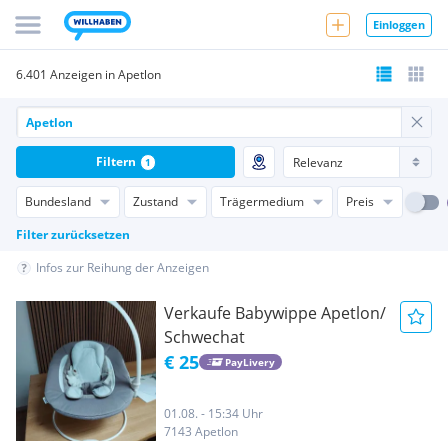
Einloggen
6.401 Anzeigen in Apetlon
Filtern
1
Bundesland
Zustand
Trägermedium
Preis
Filter zurücksetzen
Infos zur Reihung der Anzeigen
Verkaufe Babywippe Apetlon/
Schwechat
€ 25
PayLivery
01.08. - 15:34 Uhr
7143 Apetlon