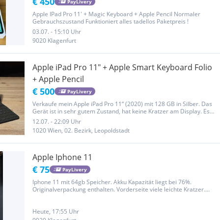
€ 450
PayLivery
Apple IPad Pro 11' + Magic Keyboard + Apple Pencil Normaler
Gebrauchszustand Funktioniert alles tadellos Paketpreis !
03.07. - 15:10 Uhr
9020 Klagenfurt
Apple iPad Pro 11" + Apple Smart Keyboard Folio
+ Apple Pencil
€ 500
PayLivery
Verkaufe mein Apple iPad Pro 11“ (2020) mit 128 GB in Silber. Das
Gerät ist in sehr gutem Zustand, hat keine Kratzer am Display. Es
wurde immer in der Schutzhülle verwendet und regelmäßig auf den
12.07. - 22:09 Uhr
neuesten Stand der Software gebracht. * aktuellste...
1020 Wien, 02. Bezirk, Leopoldstadt
Apple Iphone 11
€ 75
PayLivery
Iphone 11 mit 64gb Speicher. Akku Kapazität liegt bei 76%.
Originalverpackung enthalten. Vorderseite viele leichte Kratzer.
Rückseite beschädigt beeinflusst jedoch nicht die Software oder das
iphone selbst. Ladekabel hätte ich auch jedoch nicht original....
Heute, 17:55 Uhr