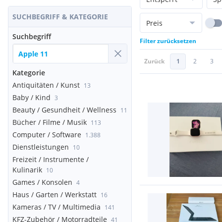
SUCHBEGRIFF & KATEGORIE
Preis
Suchbegriff
Filter zurücksetzen
Zurück
1
2
3
Kategorie
Antiquitäten / Kunst
13
Baby / Kind
3
Beauty / Gesundheit / Wellness
11
Bücher / Filme / Musik
113
Computer / Software
1.388
Dienstleistungen
10
Freizeit / Instrumente /
Kulinarik
10
Games / Konsolen
4
Haus / Garten / Werkstatt
16
Kameras / TV / Multimedia
141
KFZ-Zubehör / Motorradteile
41