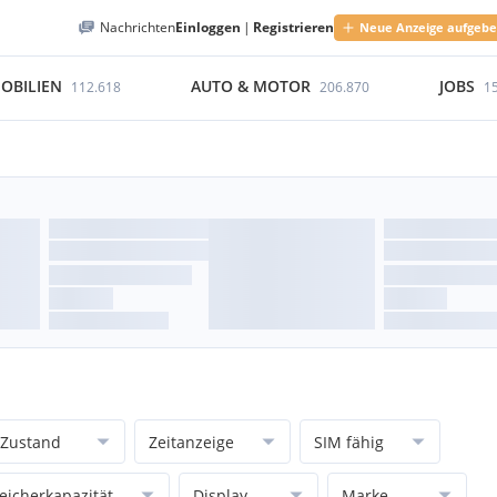
Nachrichten
Einloggen
|
Registrieren
Neue Anzeige aufgeb
OBILIEN
AUTO & MOTOR
JOBS
112.618
206.870
1
Zustand
Zeitanzeige
SIM fähig
eicherkapazität
Display
Marke