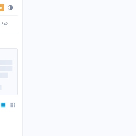
en
5.542