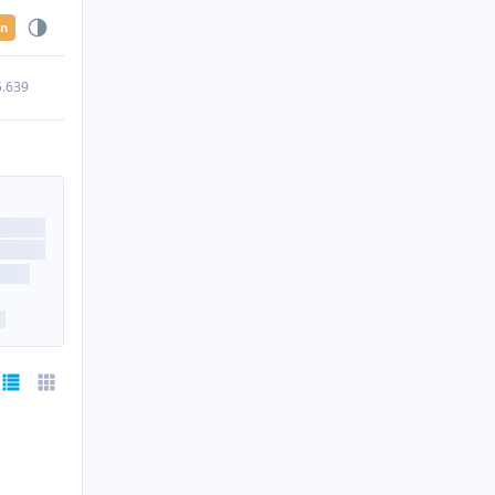
en
5.639