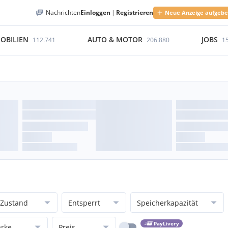
Nachrichten
Einloggen
|
Registrieren
Neue Anzeige aufgeb
OBILIEN
AUTO & MOTOR
JOBS
112.741
206.880
1
Zustand
Entsperrt
Speicherkapazität
PayLivery
rke
Preis