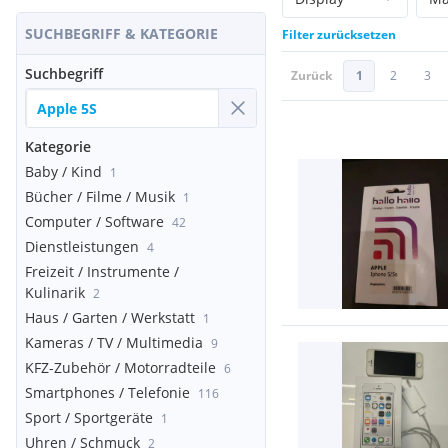
SUCHBEGRIFF & KATEGORIE
Filter zurücksetzen
Suchbegriff
Zurück
1
2
3
Kategorie
Baby / Kind
1
Bücher / Filme / Musik
1
Computer / Software
42
Dienstleistungen
4
Freizeit / Instrumente /
Kulinarik
2
Haus / Garten / Werkstatt
1
Kameras / TV / Multimedia
9
KFZ-Zubehör / Motorradteile
6
Smartphones / Telefonie
116
Sport / Sportgeräte
1
Uhren / Schmuck
2