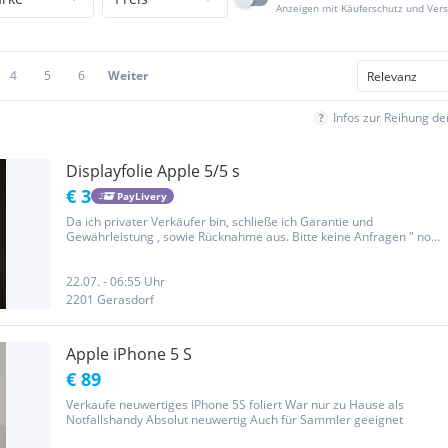
Anzeigen mit Käuferschutz und Ver
4
5
6
Weiter
Infos zur Reihung d
Displayfolie Apple 5/5 s
€ 3
PayLivery
Da ich privater Verkäufer bin, schließe ich Garantie und
Gewährleistung , sowie Rücknahme aus. Bitte keine Anfragen " noch
verfügbar", meine Anzeigen sind aktuell, werden nicht
beantwortet!!!! Rechtlicher Hinweis: Der Vertrag kommt nicht mit
willhaben...
22.07. - 06:55 Uhr
2201 Gerasdorf
Apple iPhone 5 S
€ 89
Verkaufe neuwertiges IPhone 5S foliert War nur zu Hause als
Notfallshandy Absolut neuwertig Auch für Sammler geeignet