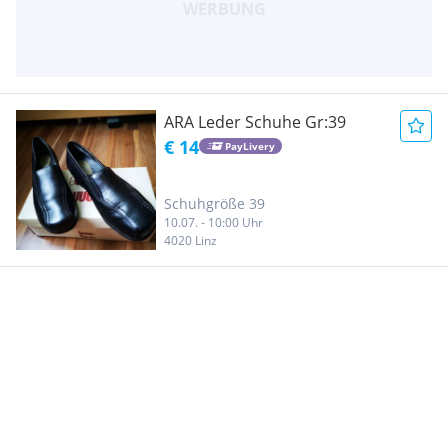
ARA Leder Schuhe Gr:39
€ 14
PayLivery
Schuhgröße 39
10.07. - 10:00 Uhr
4020 Linz