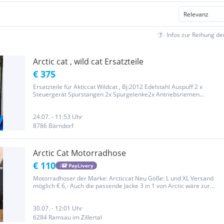
Infos zur Reihung d
Arctic cat , wild cat Ersatzteile
€ 375
Ersatzteile für Akticcat Wildcat , Bj:2012 Edelstahl Auspuff 2 x
Steuergerät Spurstangen 2x Spurgelenke2x Antriebsriemen
Schlüssel für Antriebsriemen Stahlseil für Seilwinde Frontbumper
Bordwerkzeug inkl Tasche Zustellung im Raum graz möglich
24.07. - 11:53 Uhr
8786 Bärndorf
Arctic Cat Motorradhose
€ 110
PayLivery
Motorradhoser der Marke: Arcticcat Neu Göße: L und XL Versand
möglich € 6,- Auch die passende Jacke 3 in 1 von Arctic wäre zur
verfügung. Lg.Gerhard.
30.07. - 12:01 Uhr
6284 Ramsau im Zillertal