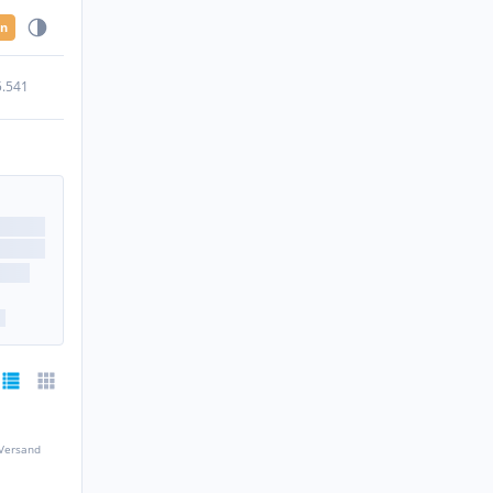
en
5.541
 Versand