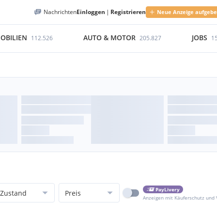
Nachrichten
Einloggen
|
Registrieren
Neue Anzeige aufgeb
OBILIEN
AUTO & MOTOR
JOBS
112.526
205.827
1
PayLivery
Zustand
Preis
Anzeigen mit Käuferschutz und