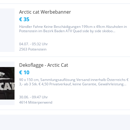
Arctic cat Werbebanner
€ 35
Händler Fahne Keine Beschädigungen 199cm x 49cm Abzuholen in
Pottenstein im Bezirk Baden ATV Quad side by side skidoo
Privatverkauf
04.07. - 05:32 Uhr
2563 Pottenstein
Dekoflagge - Arctic Cat
€ 10
90 x 150 cm, Sammlungsauflösung Versand innerhalb Österreichs €
3,- ab 3 Stk. € 4,50 Privatverkauf, keine Garantie, Gewährleistung
oder Umtausch
30.06. - 09:47 Uhr
4614 Mitterperwend