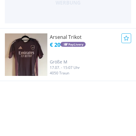
Arsenal Trikot
€ 20
PayLivery
Größe M
17.07. - 15:07 Uhr
4050 Traun