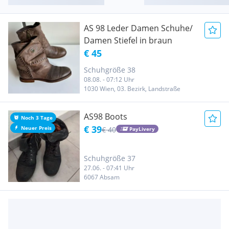
AS 98 Leder Damen Schuhe/
Damen Stiefel in braun
€ 45
Schuhgröße 38
08.08. - 07:12 Uhr
1030 Wien, 03. Bezirk, Landstraße
AS98 Boots
Noch 3 Tage
€ 39
Neuer Preis
€ 40
PayLivery
Schuhgröße 37
27.06. - 07:41 Uhr
6067 Absam