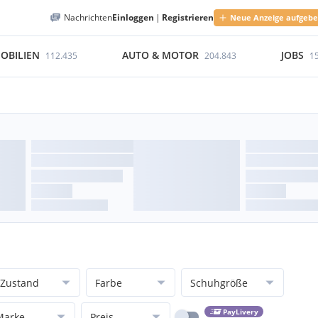
Nachrichten
Einloggen
|
Registrieren
Neue Anzeige aufgeb
OBILIEN
AUTO & MOTOR
JOBS
112.435
204.843
1
Zustand
Farbe
Schuhgröße
PayLivery
Marke
Preis