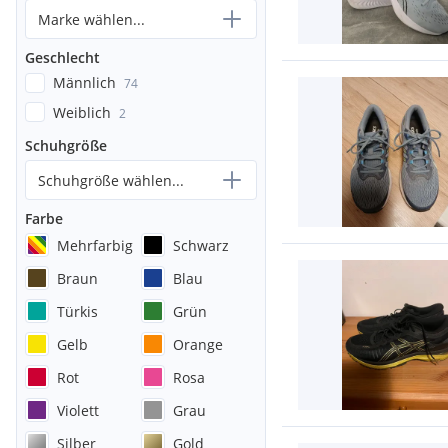
Marke wählen...
Geschlecht
Männlich
74
Weiblich
2
Schuhgröße
Schuhgröße wählen...
Farbe
Mehrfarbig
Schwarz
Braun
Blau
Türkis
Grün
Gelb
Orange
Rot
Rosa
Violett
Grau
Silber
Gold