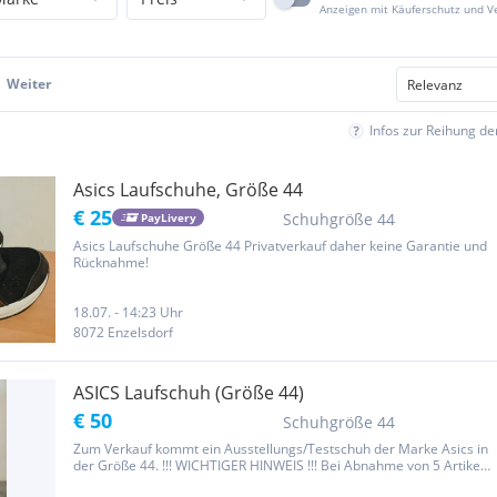
Anzeigen mit Käuferschutz und V
Weiter
Infos zur Reihung d
Asics Laufschuhe, Größe 44
€ 25
Schuhgröße 44
PayLivery
Asics Laufschuhe Größe 44 Privatverkauf daher keine Garantie und
Rücknahme!
18.07. - 14:23 Uhr
8072 Enzelsdorf
ASICS Laufschuh (Größe 44)
€ 50
Schuhgröße 44
Zum Verkauf kommt ein Ausstellungs/Testschuh der Marke Asics in
der Größe 44. !!! WICHTIGER HINWEIS !!! Bei Abnahme von 5 Artikel
-10 Euro je Artikel von Verkaufspreis !!! Rechtliche Hinweise: Dies ist