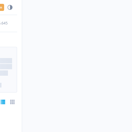
en
5.645