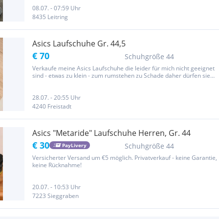
eine Privatauktion. Es gilt: Gekauft wie gesehen auf...
08.07. - 07:59 Uhr
8435 Leitring
Asics Laufschuhe Gr. 44,5
€ 70
Schuhgröße 44
Verkaufe meine Asics Laufschuhe die leider für mich nicht geeignet
sind - etwas zu klein - zum rumstehen zu Schade daher dürfen sie
weiterziehen. Neupreis lag bei € 110,-- Größe 44,5 sind aber klein
geschnitten daher würde ich sagen Größe 44 Einmal...
28.07. - 20:55 Uhr
4240 Freistadt
Asics "Metaride" Laufschuhe Herren, Gr. 44
€ 30
Schuhgröße 44
PayLivery
Versicherter Versand um €5 möglich. Privatverkauf - keine Garantie,
keine Rücknahme!
20.07. - 10:53 Uhr
7223 Sieggraben