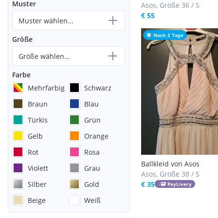
Muster
Asos, Größe 36 / S
€ 55
Muster wählen...
Noch 2 Tage
Größe
Größe wählen...
Farbe
Mehrfarbig
Schwarz
Braun
Blau
Türkis
Grün
Gelb
Orange
Rot
Rosa
Ballkleid von Asos
Violett
Grau
Asos, Größe 38 / S
Silber
Gold
€ 35
PayLivery
Beige
Weiß