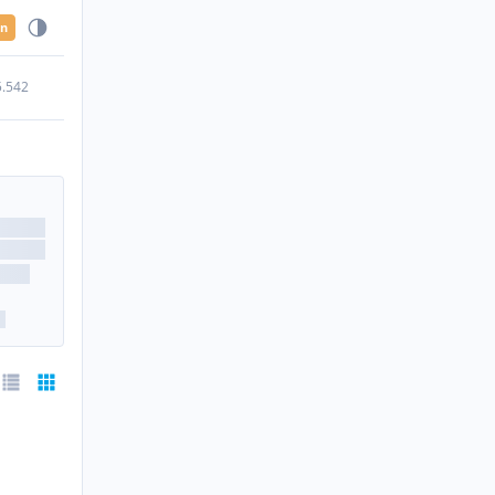
en
5.542