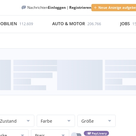
Nachrichten
Einloggen
|
Registrieren
Neue Anzeige aufgeb
OBILIEN
AUTO & MOTOR
JOBS
112.609
206.766
1
Zustand
Farbe
Größe
PayLivery
rke
Preis