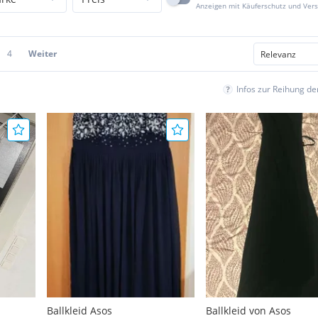
Anzeigen mit Käuferschutz und Ver
4
Weiter
Infos zur Reihung d
Ballkleid Asos
Ballkleid von Asos